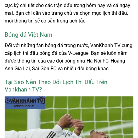
cực kỳ chi tiết cho các trận đấu trong hôm nay và cả ngày
mai. Bạn chỉ cần vào trang chủ và chọn mục lịch thi đấu,
mọi thông tin sẽ có sẵn trong tích tắc.
Bóng đá Việt Nam
Đối với những fan bóng đá trong nước, VanKhanh TV cung
cấp lịch thi đấu bóng đá của V-League. Bạn sẽ luôn nắm
được thông tin của các đội bóng như Hà Nội FC, Hoàng
Anh Gia Lai, Sài Gòn FC và nhiều đội bóng khác.
Tại Sao Nên Theo Dõi Lịch Thi Đấu Trên
Vankhanh TV?