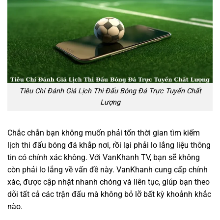
Tiêu Chí Đánh Giá Lịch Thi Đấu Bóng Đá Trực Tuyến Chất
Lượng
Chắc chắn bạn không muốn phải tốn thời gian tìm kiếm
lịch thi đấu bóng đá khắp nơi, rồi lại phải lo lắng liệu thông
tin có chính xác không. Với VanKhanh TV, bạn sẽ không
còn phải lo lắng về vấn đề này. VanKhanh cung cấp chính
xác, được cập nhật nhanh chóng và liên tục, giúp bạn theo
dõi tất cả các trận đấu mà không bỏ lỡ bất kỳ khoảnh khắc
nào.