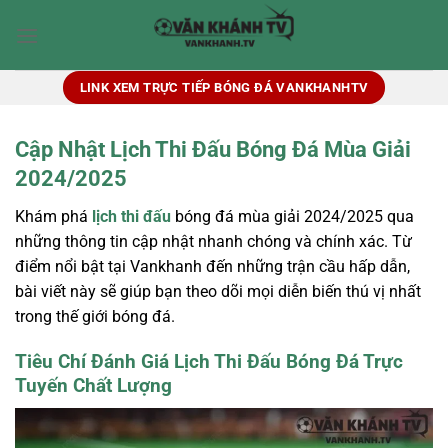
Bỏ
qua
nội
dung
LINK XEM TRỰC TIẾP BÓNG ĐÁ VANKHANHTV
Cập Nhật Lịch Thi Đấu Bóng Đá Mùa Giải
2024/2025
Khám phá
lịch thi đấu
bóng đá mùa giải 2024/2025 qua
những thông tin cập nhật nhanh chóng và chính xác. Từ
điểm nổi bật tại Vankhanh đến những trận cầu hấp dẫn,
bài viết này sẽ giúp bạn theo dõi mọi diễn biến thú vị nhất
trong thế giới bóng đá.
Tiêu Chí Đánh Giá Lịch Thi Đấu Bóng Đá Trực
Tuyến Chất Lượng