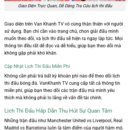
Giao Diện Trực Quan, Dễ Dàng Tra Cứu lịch thi đấu
Giao diện trên Van Khanh TV vô cùng thân thiện với người
sử dụng. Bạn chỉ cần vào trang chủ, chọn giải đấu mình
muốn theo dõi, và lịch thi đấu sẽ hiện ra ngay lập tức. Mọi
thông tin đều rất dễ đọc và dễ hiểu, giúp bạn theo dõi mà
không gặp phải khó khăn.
Cập Nhật Lịch Thi Đấu Miễn Phí
Không cần phải trả bất kỳ khoản phí nào để theo dõi lịch
thi đấu bóng đá. VanKhanh TV cung cấp tất cả thông tin
miễn phí, giúp bạn theo dõi các trận đấu mà mình yêu
thích mà không phải lo lắng về vấn đề tài chính.
Lịch Thi Đấu Hấp Dẫn Thu Hút Sự Quan Tâm
Những trận đấu như Manchester United vs Liverpool, Real
Madrid vs Barcelona luôn là tâm điểm của người hâm mộ.