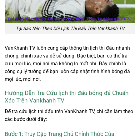
Tại Sao Nên Theo Dõi Lịch Thi Đấu Trên Vankhanh TV
VanKhanh TV luôn cung cấp thông tin lịch thi đấu nhanh
chóng, chính xác và dễ sử dụng. Đặc biệt, bạn có thể tra
cứu mọi lúc, mọi nơi mà không lo mất phí. Đây chính là
công cụ lý tưởng để bạn luôn cập nhật tình hình bóng đá
mọi lúc, mọi nơi.
Hướng Dẫn Tra Cứu lịch thi đấu bóng đá Chuẩn
Xác Trên Vankhanh TV
Để tra cứu lịch thi đấu trên VanKhanh TV, chỉ cần làm theo
các bước dưới đây:
Bước 1: Truy Cập Trang Chủ Chính Thức Của