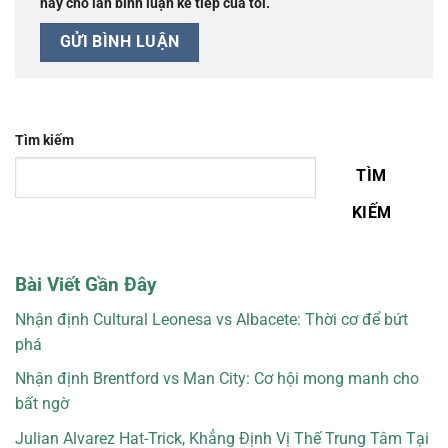
này cho lần bình luận kế tiếp của tôi.
Tìm kiếm
TÌM
KIẾM
Bài Viết Gần Đây
Nhận định Cultural Leonesa vs Albacete: Thời cơ để bứt
phá
Nhận định Brentford vs Man City: Cơ hội mong manh cho
bất ngờ
Julian Alvarez Hat-Trick, Khẳng Định Vị Thế Trung Tâm Tại