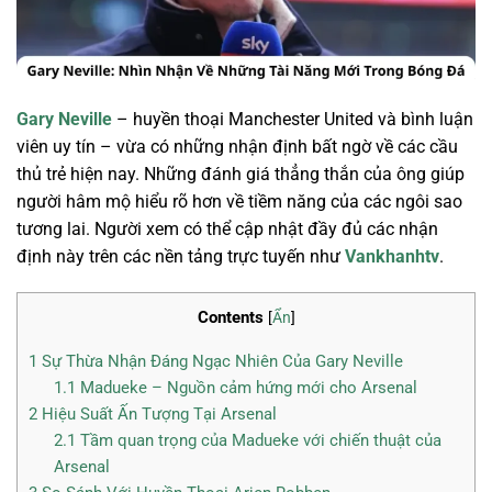
Gary Neville
– huyền thoại Manchester United và bình luận
viên uy tín – vừa có những nhận định bất ngờ về các cầu
thủ trẻ hiện nay. Những đánh giá thẳng thắn của ông giúp
người hâm mộ hiểu rõ hơn về tiềm năng của các ngôi sao
tương lai. Người xem có thể cập nhật đầy đủ các nhận
định này trên các nền tảng trực tuyến như
Vankhanhtv
.
Contents
[
Ẩn
]
1
Sự Thừa Nhận Đáng Ngạc Nhiên Của Gary Neville
1.1
Madueke – Nguồn cảm hứng mới cho Arsenal
2
Hiệu Suất Ấn Tượng Tại Arsenal
2.1
Tầm quan trọng của Madueke với chiến thuật của
Arsenal